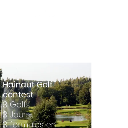
6ème édition
3 Golfs, 3 Jours, 3
Formules en double
Du 10 au 12 Juillet 2026
Hainaut Golf
contest
3 Golfs
3 Jours
3 formules en